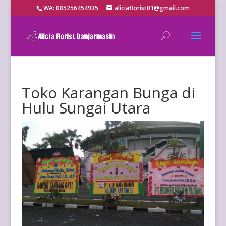
WA: 085256454935
aliciaflorist01@gmail.com
Toko Karangan Bunga di
Hulu Sungai Utara