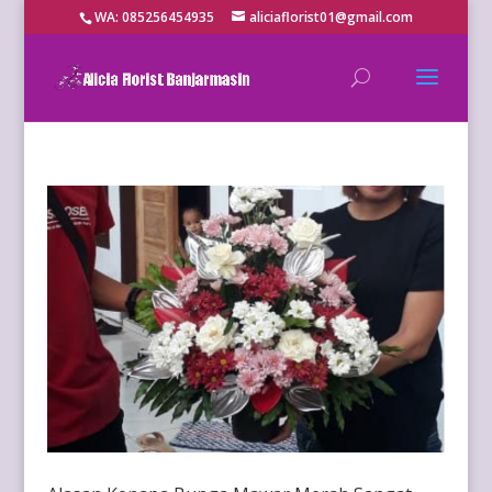
WA: 085256454935
aliciaflorist01@gmail.com